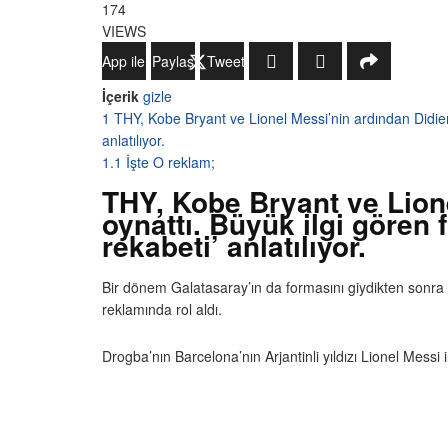
174
VIEWS
WhatsApp ile Gönder
Paylaş
Tweetle
İçerik
gizle
1
THY, Kobe Bryant ve Lionel Messi’nin ardından Didier
anlatılıyor.
1.1
İşte O reklam;
THY, Kobe Bryant ve Lione
oynattı. Büyük ilgi gören
rekabeti’ anlatılıyor.
Bir dönem Galatasaray’ın da formasını giydikten sonra te
reklamında rol aldı.
Drogba’nın Barcelona’nın Arjantinli yıldızı Lionel Messi i