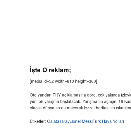
İşte O reklam;
[media id=52 width=610 height=360]
Öte yandan THY açıklamasına göre, çok yakında izleyici
yeni bir yarışma başlatacak. Yarışmanın açılışını 18 K
olacak dünyanın en maceralı lezzet haritasının çıkarılm
Etiketler:
Galatasaray
Lionel Messi
Türk Hava Yolları