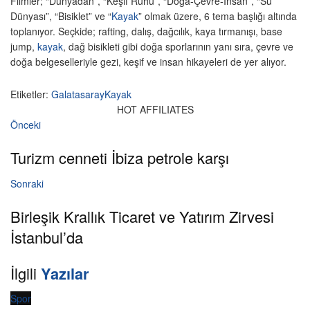
Filmler; “Dünyadan”, “Keşif Ruhu”, “Doğa-Çevre-İnsan”, “Su
Dünyası”, “Bisiklet” ve “
Kayak
” olmak üzere, 6 tema başlığı altında
toplanıyor. Seçkide; rafting, dalış, dağcılık, kaya tırmanışı, base
jump,
kayak
, dağ bisikleti gibi doğa sporlarının yanı sıra, çevre ve
doğa belgeselleriyle gezi, keşif ve insan hikayeleri de yer alıyor.
Etiketler:
Galatasaray
Kayak
HOT AFFILIATES
Önceki
Turizm cenneti İbiza petrole karşı
Sonraki
Birleşik Krallık Ticaret ve Yatırım Zirvesi
İstanbul’da
İlgili
Yazılar
Spor