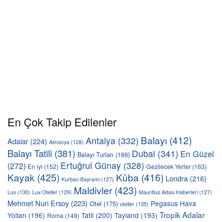
En Çok Takip Edilenler
Balayı
(412)
Antalya
(332)
Adalar
(224)
Almanya
(128)
Balayı Tatili
(381)
Dubai
(341)
En Güzel
Balayı Turları
(169)
Ertuğrul Günay
(328)
(272)
En iyi
(152)
Gezilecek Yerler
(163)
Kayak
(425)
Küba
(416)
Londra
(216)
Kurban Bayramı
(127)
Maldivler
(423)
Lux
(130)
Lux Oteller
(129)
Mauritius Adası Haberleri
(127)
Mehmet Nuri Ersoy
(223)
Pegasus Hava
Otel
(175)
oteller
(135)
Tropik Adalar
Yolları
(196)
Tatil
(200)
Tayland
(193)
Roma
(149)