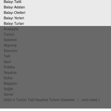
Balayı Tatili
Balayı Adaları
Balayı Otelleri
Balayı Yerleri
Balayı Turları
Anasayfa
Turizm
Sektörel
Alışveriş
Ekonomi
Tatil
Spor
Politika
Seyahat
Kültür
Magazin
Sağlık
Genel
2020 ©
Turizm Tatil Seyahat
Turizm Gazetesi
| (
xml
news
)