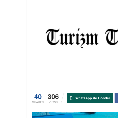
40
306
WhatsApp ile Gönder
SHARES
VIEWS