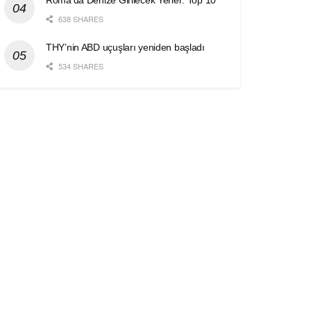
Roma’da Denize Girilecek Yerler: Top 10
638 SHARES
THY’nin ABD uçuşları yeniden başladı
534 SHARES