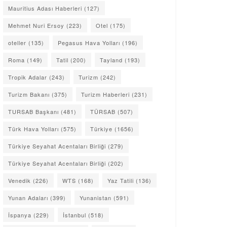
Mauritius Adası Haberleri
(127)
Mehmet Nuri Ersoy
(223)
Otel
(175)
oteller
(135)
Pegasus Hava Yolları
(196)
Roma
(149)
Tatil
(200)
Tayland
(193)
Tropik Adalar
(243)
Turizm
(242)
Turizm Bakanı
(375)
Turizm Haberleri
(231)
TURSAB Başkanı
(481)
TÜRSAB
(507)
Türk Hava Yolları
(575)
Türkiye
(1656)
Türkiye Seyahat Acentaları Birliği
(279)
Türkiye Seyahat Acentaları Birliği
(202)
Venedik
(226)
WTS
(168)
Yaz Tatili
(136)
Yunan Adaları
(399)
Yunanistan
(591)
İspanya
(229)
İstanbul
(518)