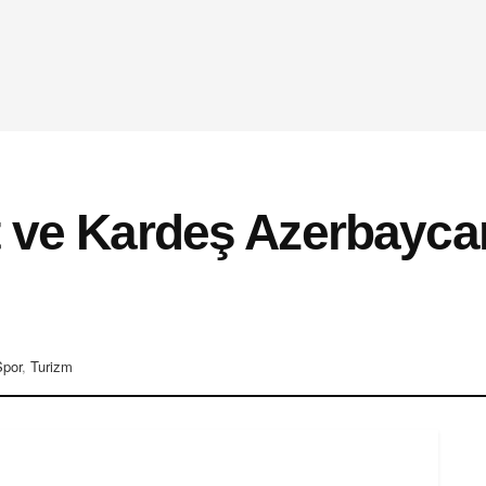
t ve Kardeş Azerbayca
Spor
,
Turizm