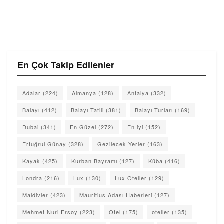
En Çok Takip Edilenler
Adalar
(224)
Almanya
(128)
Antalya
(332)
Balayı
(412)
Balayı Tatili
(381)
Balayı Turları
(169)
Dubai
(341)
En Güzel
(272)
En iyi
(152)
Ertuğrul Günay
(328)
Gezilecek Yerler
(163)
Kayak
(425)
Kurban Bayramı
(127)
Küba
(416)
Londra
(216)
Lux
(130)
Lux Oteller
(129)
Maldivler
(423)
Mauritius Adası Haberleri
(127)
Mehmet Nuri Ersoy
(223)
Otel
(175)
oteller
(135)