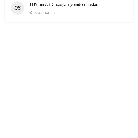
THY’nin ABD uçuşları yeniden başladı
534 SHARES