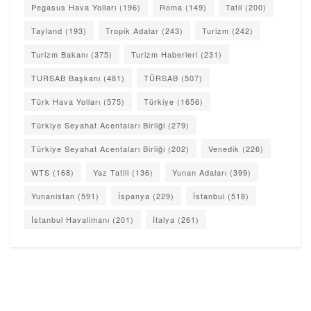
Pegasus Hava Yolları
(196)
Roma
(149)
Tatil
(200)
Tayland
(193)
Tropik Adalar
(243)
Turizm
(242)
Turizm Bakanı
(375)
Turizm Haberleri
(231)
TURSAB Başkanı
(481)
TÜRSAB
(507)
Türk Hava Yolları
(575)
Türkiye
(1656)
Türkiye Seyahat Acentaları Birliği
(279)
Türkiye Seyahat Acentaları Birliği
(202)
Venedik
(226)
WTS
(168)
Yaz Tatili
(136)
Yunan Adaları
(399)
Yunanistan
(591)
İspanya
(229)
İstanbul
(518)
İstanbul Havalimanı
(201)
İtalya
(261)