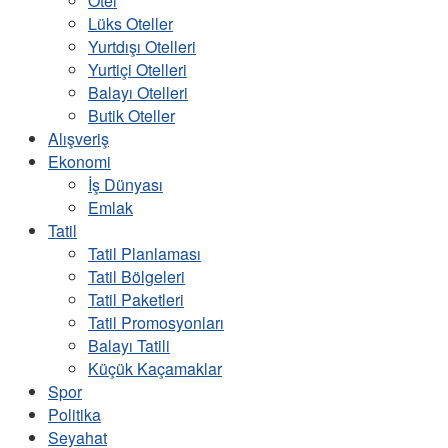
Otel
Lüks Oteller
Yurtdışı Otelleri
Yurtiçi Otelleri
Balayı Otelleri
Butik Oteller
Alışveriş
Ekonomi
İş Dünyası
Emlak
Tatil
Tatil Planlaması
Tatil Bölgeleri
Tatil Paketleri
Tatil Promosyonları
Balayı Tatili
Küçük Kaçamaklar
Spor
Politika
Seyahat