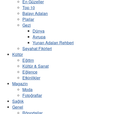
En Güzeller
Top 10
Balayı Adaları
Plajlar
Gezi
Dünya
Avrupa
Yunan Adaları Rehberi
Seyahat Fikirleri
Kültür
Eğitim
Kültür & Sanat
Eğlence
Etkinlikler
Magazin
Moda
Fotoğraflar
Sağlık
Genel
Röportajlar