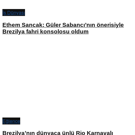
İş Dünyası
Ethem Sancak: Güler Sabancı’nın önerisiyle
Brezilya fahri konsolosu oldum
Eğlence
Brezilya’nın dünyaca ünlü Rio Karnavalı