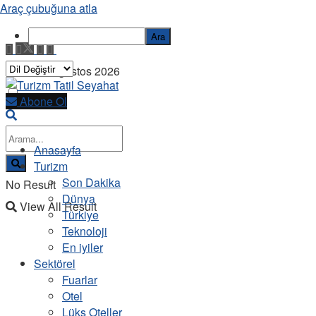
Araç çubuğuna atla
Ara
Cuma, 7 Ağustos 2026
Abone Ol
Anasayfa
Turizm
Son Dakika
No Result
Dünya
View All Result
Türkiye
Teknoloji
En iyiler
Sektörel
Fuarlar
Otel
Lüks Oteller