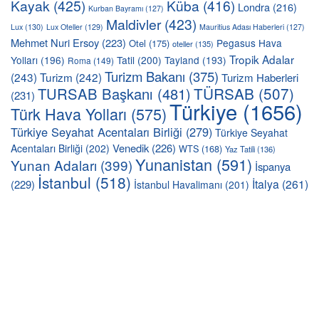
Kayak
(425)
Küba
(416)
Londra
(216)
Kurban Bayramı
(127)
Maldivler
(423)
Lux
(130)
Lux Oteller
(129)
Mauritius Adası Haberleri
(127)
Mehmet Nuri Ersoy
(223)
Pegasus Hava
Otel
(175)
oteller
(135)
Tropik Adalar
Yolları
(196)
Tatil
(200)
Tayland
(193)
Roma
(149)
Turizm Bakanı
(375)
(243)
Turizm
(242)
Turizm Haberleri
TÜRSAB
(507)
TURSAB Başkanı
(481)
(231)
Türkiye
(1656)
Türk Hava Yolları
(575)
Türkiye Seyahat Acentaları Birliği
(279)
Türkiye Seyahat
Venedik
(226)
Acentaları Birliği
(202)
WTS
(168)
Yaz Tatili
(136)
Yunanistan
(591)
Yunan Adaları
(399)
İspanya
İstanbul
(518)
İtalya
(261)
(229)
İstanbul Havalimanı
(201)