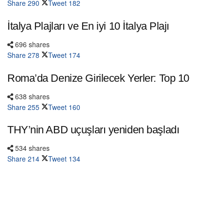
Share
290
Tweet
182
İtalya Plajları ve En iyi 10 İtalya Plajı
696 shares
Share
278
Tweet
174
Roma’da Denize Girilecek Yerler: Top 10
638 shares
Share
255
Tweet
160
THY’nin ABD uçuşları yeniden başladı
534 shares
Share
214
Tweet
134