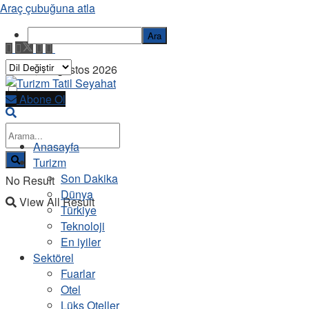
Araç çubuğuna atla
Ara
Cuma, 7 Ağustos 2026
Abone Ol
Anasayfa
Turizm
Son Dakika
No Result
Dünya
View All Result
Türkiye
Teknoloji
En iyiler
Sektörel
Fuarlar
Otel
Lüks Oteller