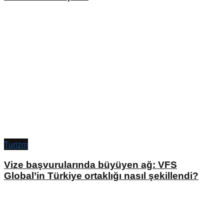
Turizm
Vize başvurularında büyüyen ağ: VFS
Global’in Türkiye ortaklığı nasıl şekillendi?