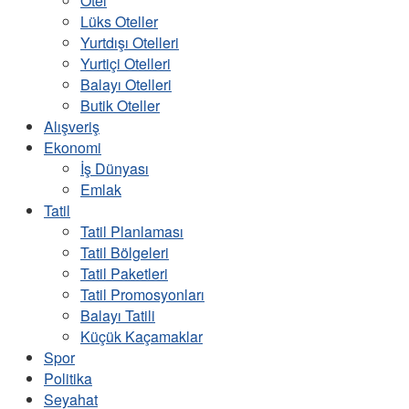
Otel
Lüks Oteller
Yurtdışı Otelleri
Yurtiçi Otelleri
Balayı Otelleri
Butik Oteller
Alışveriş
Ekonomi
İş Dünyası
Emlak
Tatil
Tatil Planlaması
Tatil Bölgeleri
Tatil Paketleri
Tatil Promosyonları
Balayı Tatili
Küçük Kaçamaklar
Spor
Politika
Seyahat