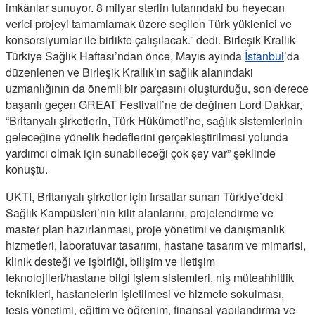
imkânlar sunuyor. 8 milyar sterlin tutarındaki bu heyecan
verici projeyi tamamlamak üzere seçilen Türk yüklenici ve
konsorsiyumlar ile birlikte çalışılacak.” dedi. Birleşik Krallık-
Türkiye Sağlık Haftası’ndan önce, Mayıs ayında
İstanbul
’da
düzenlenen ve Birleşik Krallık’ın sağlık alanındaki
uzmanlığının da önemli bir parçasını oluşturduğu, son derece
başarılı geçen GREAT Festivali’ne de değinen Lord Dakkar,
“Britanyalı şirketlerin, Türk Hükümeti’ne, sağlık sistemlerinin
geleceğine yönelik hedeflerini gerçekleştirilmesi yolunda
yardımcı olmak için sunabileceği çok şey var” şeklinde
konuştu.
UKTI, Britanyalı şirketler için fırsatlar sunan Türkiye’deki
Sağlık Kampüsleri’nin kilit alanlarını, projelendirme ve
master plan hazırlanması, proje yönetimi ve danışmanlık
hizmetleri, laboratuvar tasarımı, hastane tasarım ve mimarisi,
klinik desteği ve işbirliği, bilişim ve iletişim
teknolojileri/hastane bilgi işlem sistemleri, niş müteahhitlik
teknikleri, hastanelerin işletilmesi ve hizmete sokulması,
tesis yönetimi, eğitim ve öğrenim, finansal yapılandırma ve