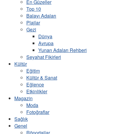
En Güzeller
Top 10
Balayı Adaları
Plajlar
Gezi
Dünya
Avrupa
Yunan Adaları Rehberi
Seyahat Fikirleri
Kültür
Eğitim
Kültür & Sanat
Eğlence
Etkinlikler
Magazin
Moda
Fotoğraflar
Sağlık
Genel
Röportajlar