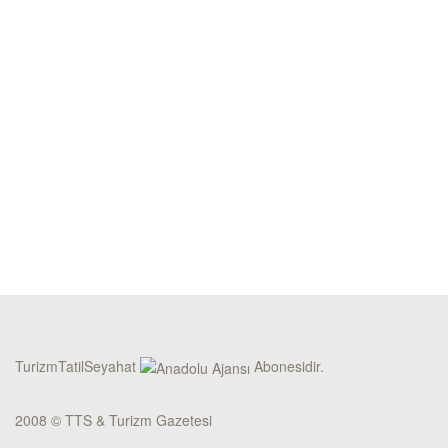
TurizmTatilSeyahat
Abonesidir.
2008 © TTS & Turizm Gazetesi