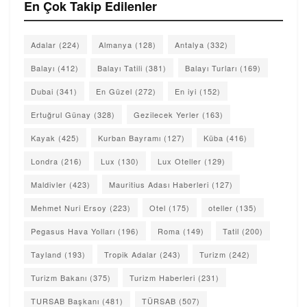
En Çok Takip Edilenler
Adalar
(224)
Almanya
(128)
Antalya
(332)
Balayı
(412)
Balayı Tatili
(381)
Balayı Turları
(169)
Dubai
(341)
En Güzel
(272)
En iyi
(152)
Ertuğrul Günay
(328)
Gezilecek Yerler
(163)
Kayak
(425)
Kurban Bayramı
(127)
Küba
(416)
Londra
(216)
Lux
(130)
Lux Oteller
(129)
Maldivler
(423)
Mauritius Adası Haberleri
(127)
Mehmet Nuri Ersoy
(223)
Otel
(175)
oteller
(135)
Pegasus Hava Yolları
(196)
Roma
(149)
Tatil
(200)
Tayland
(193)
Tropik Adalar
(243)
Turizm
(242)
Turizm Bakanı
(375)
Turizm Haberleri
(231)
TURSAB Başkanı
(481)
TÜRSAB
(507)