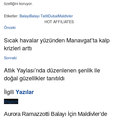
özelliğini koruyor.
Etiketler:
Balayı
Balayı Tatili
Dubai
Maldivler
HOT AFFILIATES
Önceki
Sıcak havalar yüzünden Manavgat’ta kalp
krizleri arttı
Sonraki
Atlık Yaylası’nda düzenlenen şenlik ile
doğal güzellikler tanıtıldı
İlgili
Yazılar
Magazin
Aurora Ramazzotti Balayı İçin Maldivler’de