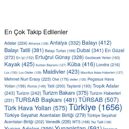
En Çok Takip Edilenler
Balayı
(412)
Antalya
(332)
Adalar
(224)
Almanya
(128)
Balayı Tatili
(381)
Dubai
(341)
En Güzel
Balayı Turları
(169)
Ertuğrul Günay
(328)
(272)
En iyi
(152)
Gezilecek Yerler
(163)
Kayak
(425)
Küba
(416)
Londra
(216)
Kurban Bayramı
(127)
Maldivler
(423)
Lux
(130)
Lux Oteller
(129)
Mauritius Adası Haberleri
(127)
Mehmet Nuri Ersoy
(223)
Pegasus Hava
Otel
(175)
oteller
(135)
Tropik Adalar
Yolları
(196)
Tatil
(200)
Tayland
(193)
Roma
(149)
Turizm Bakanı
(375)
(243)
Turizm
(242)
Turizm Haberleri
TÜRSAB
(507)
TURSAB Başkanı
(481)
(231)
Türkiye
(1656)
Türk Hava Yolları
(575)
Türkiye Seyahat Acentaları Birliği
(279)
Türkiye Seyahat
Venedik
(226)
Acentaları Birliği
(202)
WTS
(168)
Yaz Tatili
(136)
Yunanistan
(591)
Yunan Adaları
(399)
İspanya