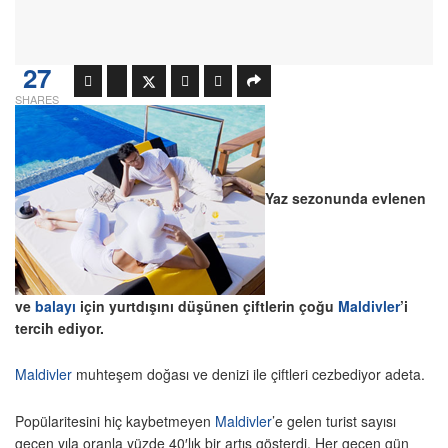
27
SHARES
Yaz sezonunda evlenen
ve
balayı
için yurtdışını düşünen çiftlerin çoğu
Maldivler
’i
tercih ediyor.
Maldivler
muhteşem doğası ve denizi ile çiftleri cezbediyor adeta.
Popülaritesini hiç kaybetmeyen
Maldivler
’e gelen turist sayısı
geçen yıla oranla yüzde 40′lık bir artış gösterdi. Her geçen gün