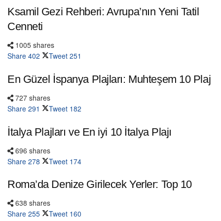
Ksamil Gezi Rehberi: Avrupa’nın Yeni Tatil
Cenneti
1005 shares
Share
402
Tweet
251
En Güzel İspanya Plajları: Muhteşem 10 Plaj
727 shares
Share
291
Tweet
182
İtalya Plajları ve En iyi 10 İtalya Plajı
696 shares
Share
278
Tweet
174
Roma’da Denize Girilecek Yerler: Top 10
638 shares
Share
255
Tweet
160