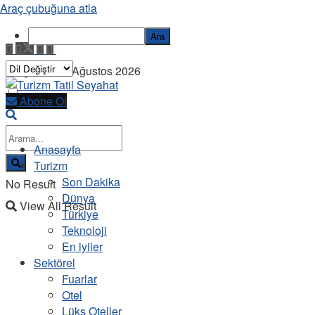
Araç çubuğuna atla
Ara
Perşembe, 6 Ağustos 2026
Abone Ol
Anasayfa
Turizm
Son Dakika
No Result
Dünya
View All Result
Türkiye
Teknoloji
En iyiler
Sektörel
Fuarlar
Otel
Lüks Oteller