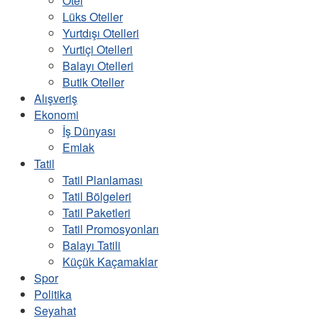
Otel
Lüks Oteller
Yurtdışı Otelleri
Yurtiçi Otelleri
Balayı Otelleri
Butik Oteller
Alışveriş
Ekonomi
İş Dünyası
Emlak
Tatil
Tatil Planlaması
Tatil Bölgeleri
Tatil Paketleri
Tatil Promosyonları
Balayı Tatili
Küçük Kaçamaklar
Spor
Politika
Seyahat