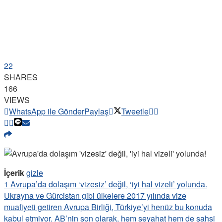
22
SHARES
166
VIEWS
WhatsApp ile Gönder
Paylaş
Tweetle
İçerik
gizle
1
Avrupa’da dolaşım ‘vizesiz’ değil, ‘iyi hal vizeli’ yolunda.
Ukrayna ve Gürcistan gibi ülkelere 2017 yılında vize
muafiyeti getiren Avrupa Birliği, Türkiye’yi henüz bu konuda
kabul etmiyor. AB’nin son olarak, hem seyahat hem de şahsi