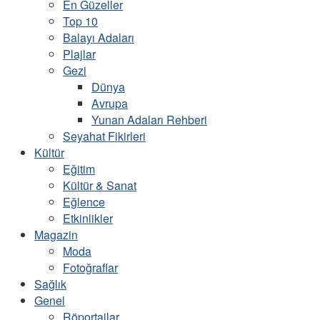
En Güzeller
Top 10
Balayı Adaları
Plajlar
Gezi
Dünya
Avrupa
Yunan Adaları Rehberi
Seyahat Fikirleri
Kültür
Eğitim
Kültür & Sanat
Eğlence
Etkinlikler
Magazin
Moda
Fotoğraflar
Sağlık
Genel
Röportajlar