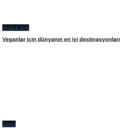
Yeme & İçme
Veganlar için dünyanın en iyi destinasyonları
Dünya