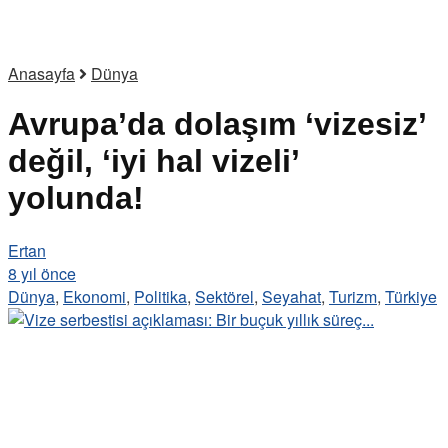
Anasayfa
Dünya
Avrupa’da dolaşım ‘vizesiz’
değil, ‘iyi hal vizeli’
yolunda!
Ertan
8 yıl önce
Dünya
,
Ekonomi
,
Politika
,
Sektörel
,
Seyahat
,
Turizm
,
Türkiye