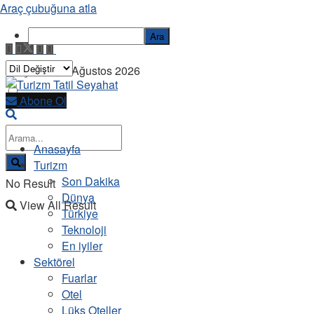
Araç çubuğuna atla
Ara
Perşembe, 6 Ağustos 2026
Abone Ol
Anasayfa
Turizm
Son Dakika
No Result
Dünya
View All Result
Türkiye
Teknoloji
En iyiler
Sektörel
Fuarlar
Otel
Lüks Oteller