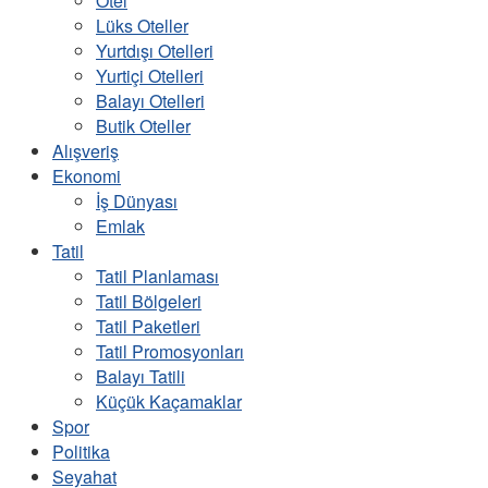
Otel
Lüks Oteller
Yurtdışı Otelleri
Yurtiçi Otelleri
Balayı Otelleri
Butik Oteller
Alışveriş
Ekonomi
İş Dünyası
Emlak
Tatil
Tatil Planlaması
Tatil Bölgeleri
Tatil Paketleri
Tatil Promosyonları
Balayı Tatili
Küçük Kaçamaklar
Spor
Politika
Seyahat