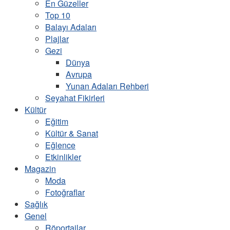
En Güzeller
Top 10
Balayı Adaları
Plajlar
Gezi
Dünya
Avrupa
Yunan Adaları Rehberi
Seyahat Fikirleri
Kültür
Eğitim
Kültür & Sanat
Eğlence
Etkinlikler
Magazin
Moda
Fotoğraflar
Sağlık
Genel
Röportajlar