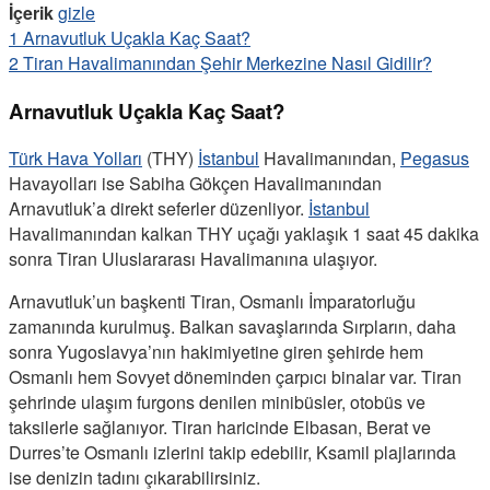
İçerik
gizle
1
Arnavutluk Uçakla Kaç Saat?
2
Tiran Havalimanından Şehir Merkezine Nasıl Gidilir?
Arnavutluk Uçakla Kaç Saat?
Türk Hava Yolları
(THY)
İstanbul
Havalimanından,
Pegasus
Havayolları ise Sabiha Gökçen Havalimanından
Arnavutluk’a direkt seferler düzenliyor.
İstanbul
Havalimanından kalkan THY uçağı yaklaşık 1 saat 45 dakika
sonra Tiran Uluslararası Havalimanına ulaşıyor.
Arnavutluk’un başkenti Tiran, Osmanlı İmparatorluğu
zamanında kurulmuş. Balkan savaşlarında Sırpların, daha
sonra Yugoslavya’nın hakimiyetine giren şehirde hem
Osmanlı hem Sovyet döneminden çarpıcı binalar var. Tiran
şehrinde ulaşım furgons denilen minibüsler, otobüs ve
taksilerle sağlanıyor. Tiran haricinde Elbasan, Berat ve
Durres’te Osmanlı izlerini takip edebilir, Ksamil plajlarında
ise denizin tadını çıkarabilirsiniz.