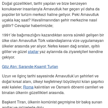
Doğal güzellikleri, tarihi yapıları ve bize benzeyen
konuksever insanlarıyla Arnavutluk her geçen yıl daha da
popüler bir turizm merkezi haline geliyor. Peki Arnavutluk
uçakla kaç saat? Havalimanından şehir merkezine nasıl
gidilir? Cevaplar haberimizde;
1991’de bağımsızlığını kazandıktan sonra sürekli gelişen bir
ülke olan Arnavutluk Türk vatandaşlarına vize uygulamayan
ülkeler arasında yer alıyor. Nefes kesen dağ sıraları, ışıltılı
göller ve güzel
plajlar
yaz aylarında da ziyaretçileri kendine
çekiyor.
Göz Atın: Sarande-Ksamil Turları
Uzun ve ilginç tarihi sayesinde Arnavutluk’un şehirleri ve
doğal kırsal alanı, ülkeyi keşfetmeyi büyüleyici kılan şaşırtıcı
eski kaleler,
Roma
kalıntıları ve Osmanlı dönemi camileri ve
binaları ülkenin güzellikleri arasında.
Başkent Tiran, ülkenin komünist geçmişine bir bakış sunan
anıtlar ve müzelerle dolu.