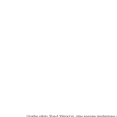
Uçağın pilotu Yusuf Yılmaz’ın, olay sonrası jandarmayı ar