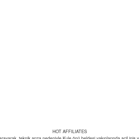
HOT AFFILIATES
ayarak, teknik arıza nedeniyle Kule önü beldesi yakınlarında acil iniş ya