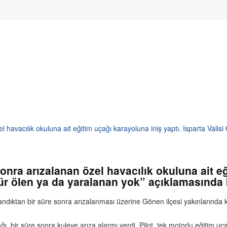
el havacılık okuluna ait eğitim uçağı karayoluna iniş yaptı. Isparta Vali
sonra arızalanan özel havacılık okuluna ait e
kür ölen ya da yaralanan yok” açıklamasında
landıktan bir süre sonra arızalanması üzerine Gönen ilçesi yakınlarında k
ğı, bir süre sonra kuleye arıza alarmı verdi. Pilot, tek motorlu eğitim 