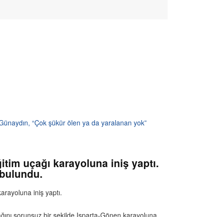
si Günaydın, “Çok şükür ölen ya da yaralanan yok”
ğitim uçağı karayoluna iniş yaptı.
 bulundu.
arayoluna iniş yaptı.
uçağını sorunsuz bir şekilde Isparta-Gönen karayoluna