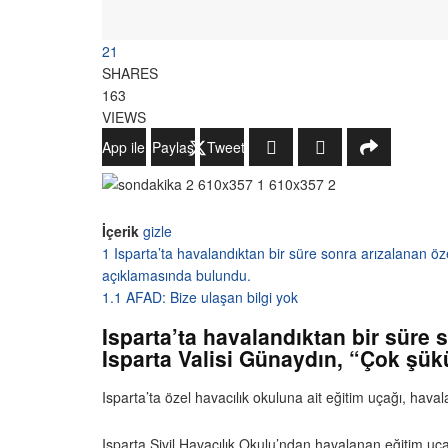
21
SHARES
163
VIEWS
WhatsApp ile Gönder
Paylaş
Tweetle
İçerik
gizle
1
Isparta’ta havalandıktan bir süre sonra arızalanan öz
açıklamasında bulundu.
1.1
AFAD: Bize ulaşan bilgi yok
Isparta’ta havalandıktan bir süre 
Isparta Valisi Günaydın, “Çok şü
Isparta’ta özel havacılık okuluna ait eğitim uçağı, hava
Isparta Sivil Havacılık Okulu’ndan havalanan eğitim uça