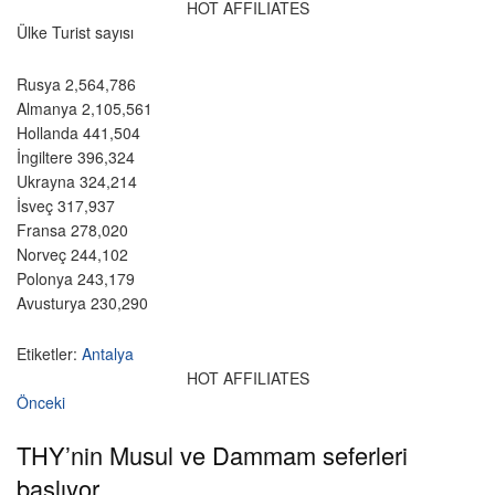
HOT AFFILIATES
Ülke Turist sayısı
Rusya 2,564,786
Almanya 2,105,561
Hollanda 441,504
İngiltere 396,324
Ukrayna 324,214
İsveç 317,937
Fransa 278,020
Norveç 244,102
Polonya 243,179
Avusturya 230,290
Etiketler:
Antalya
HOT AFFILIATES
Önceki
THY’nin Musul ve Dammam seferleri
başlıyor