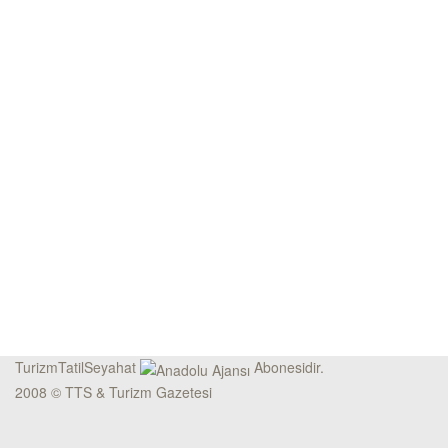
TurizmTatilSeyahat
Abonesidir.
2008 © TTS & Turizm Gazetesi