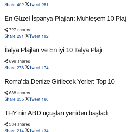
Share
402
Tweet
251
En Güzel İspanya Plajları: Muhteşem 10 Plaj
727 shares
Share
291
Tweet
182
İtalya Plajları ve En iyi 10 İtalya Plajı
696 shares
Share
278
Tweet
174
Roma’da Denize Girilecek Yerler: Top 10
638 shares
Share
255
Tweet
160
THY’nin ABD uçuşları yeniden başladı
534 shares
Share
214
Tweet
134