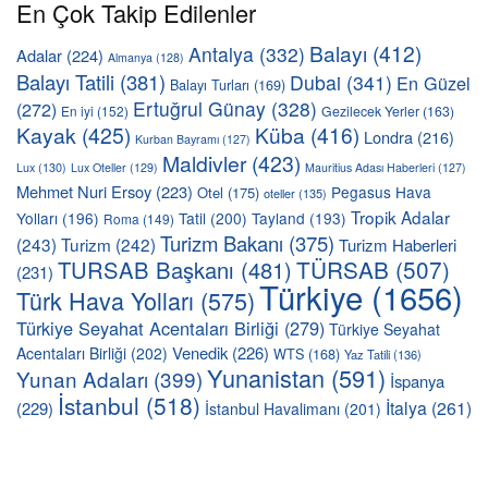
En Çok Takip Edilenler
Balayı
(412)
Antalya
(332)
Adalar
(224)
Almanya
(128)
Balayı Tatili
(381)
Dubai
(341)
En Güzel
Balayı Turları
(169)
Ertuğrul Günay
(328)
(272)
En iyi
(152)
Gezilecek Yerler
(163)
Kayak
(425)
Küba
(416)
Londra
(216)
Kurban Bayramı
(127)
Maldivler
(423)
Lux
(130)
Lux Oteller
(129)
Mauritius Adası Haberleri
(127)
Mehmet Nuri Ersoy
(223)
Pegasus Hava
Otel
(175)
oteller
(135)
Tropik Adalar
Yolları
(196)
Tatil
(200)
Tayland
(193)
Roma
(149)
Turizm Bakanı
(375)
(243)
Turizm
(242)
Turizm Haberleri
TÜRSAB
(507)
TURSAB Başkanı
(481)
(231)
Türkiye
(1656)
Türk Hava Yolları
(575)
Türkiye Seyahat Acentaları Birliği
(279)
Türkiye Seyahat
Venedik
(226)
Acentaları Birliği
(202)
WTS
(168)
Yaz Tatili
(136)
Yunanistan
(591)
Yunan Adaları
(399)
İspanya
İstanbul
(518)
İtalya
(261)
(229)
İstanbul Havalimanı
(201)