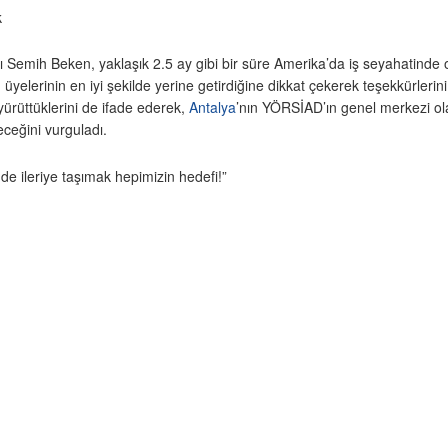
k
Semih Beken, yaklaşık 2.5 ay gibi bir süre Amerika’da iş seyahatinde
yelerinin en iyi şekilde yerine getirdiğine dikkat çekerek teşekkürlerin
yürüttüklerini de ifade ederek,
Antalya
’nın YÖRSİAD’ın genel merkezi ol
eceğini vurguladı.
e ileriye taşımak hepimizin hedefi!”