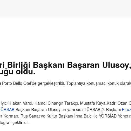
i Birliği Başkanı Başaran Ulusoy,
uğu oldu.
ı Porto Bello Otel’de gerçekleştirildi. Toplantıya konuşmacı konuk olara
İyicil,Hakan Varol, Hamdi Cihangir Tarakçı, Mustafa Kaya,Kadri Ozan Ö
TÜRSAB
Başkanı Başaran Ulusoy’un yanı sıra TÜRSAB 2. Başkanı
Firu
r Korman, Rus Sanat ve Kültür Başkanı İrina Balcı ile YÖRSİAD Yönetim K
oğrafı çektirildi.