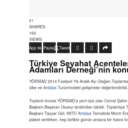
21
SHARES
162
VIEWS
WhatsApp ile Gönder
Paylaş
Tweetle
Türkiye Seyahat Acenteler
Adamları Derneği’nin kon
YÖRSİAD 2014 Faaliyet Yılı Aralık Ayı Olağan Toplantıs
ülke ve
Antalya
Turizmindeki gelişmeler değerlendirildi.
Toplantı öncesi YÖRSİAD’a yeni üye olan Cemal Şahin 
Başkanı Başaran Ulusoy tarafından takıldı. Toplantıya
Başkanı Tayyar Gül, KKTC
Antalya
Temsilcisi Münir Ere
plaket verilirken, hep birlikte günün anısına bir hatıra fot