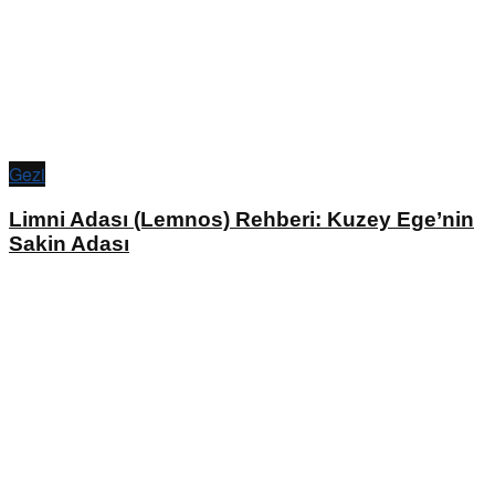
Gezi
Limni Adası (Lemnos) Rehberi: Kuzey Ege’nin
Sakin Adası