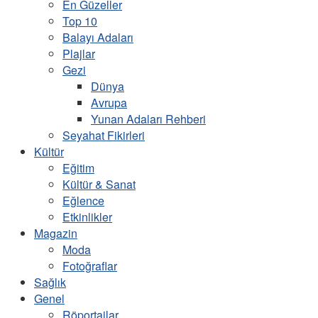
En Güzeller
Top 10
Balayı Adaları
Plajlar
Gezi
Dünya
Avrupa
Yunan Adaları Rehberi
Seyahat Fikirleri
Kültür
Eğitim
Kültür & Sanat
Eğlence
Etkinlikler
Magazin
Moda
Fotoğraflar
Sağlık
Genel
Röportajlar