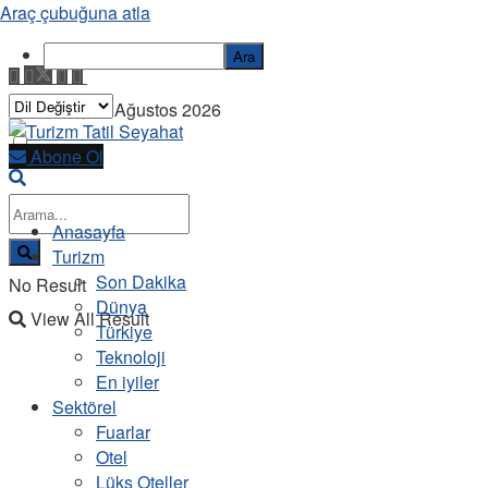
Araç çubuğuna atla
Ara
Pazartesi, 10 Ağustos 2026
Abone Ol
Anasayfa
Turizm
Son Dakika
No Result
Dünya
View All Result
Türkiye
Teknoloji
En iyiler
Sektörel
Fuarlar
Otel
Lüks Oteller