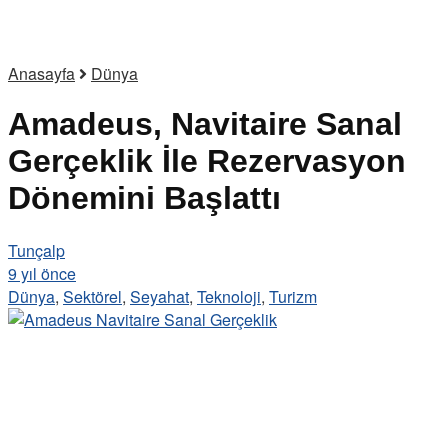
Anasayfa
Dünya
Amadeus, Navitaire Sanal
Gerçeklik İle Rezervasyon
Dönemini Başlattı
Tunçalp
9 yıl önce
Dünya
,
Sektörel
,
Seyahat
,
Teknoloji
,
Turizm