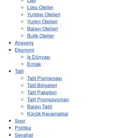
Otel
Lüks Oteller
Yurtdışı Otelleri
Yurtiçi Otelleri
Balayı Otelleri
Butik Oteller
Alışveriş
Ekonomi
İş Dünyası
Emlak
Tatil
Tatil Planlaması
Tatil Bölgeleri
Tatil Paketleri
Tatil Promosyonları
Balayı Tatili
Küçük Kaçamaklar
Spor
Politika
Seyahat