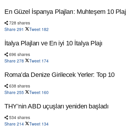
En Güzel İspanya Plajları: Muhteşem 10 Plaj
728 shares
Share
291
Tweet
182
İtalya Plajları ve En iyi 10 İtalya Plajı
696 shares
Share
278
Tweet
174
Roma’da Denize Girilecek Yerler: Top 10
638 shares
Share
255
Tweet
160
THY’nin ABD uçuşları yeniden başladı
534 shares
Share
214
Tweet
134