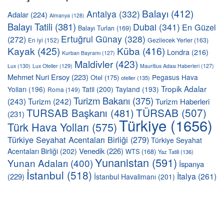
Balayı
(412)
Antalya
(332)
Adalar
(224)
Almanya
(128)
Balayı Tatili
(381)
Dubai
(341)
En Güzel
Balayı Turları
(169)
Ertuğrul Günay
(328)
(272)
En iyi
(152)
Gezilecek Yerler
(163)
Kayak
(425)
Küba
(416)
Londra
(216)
Kurban Bayramı
(127)
Maldivler
(423)
Lux
(130)
Lux Oteller
(129)
Mauritius Adası Haberleri
(127)
Mehmet Nuri Ersoy
(223)
Pegasus Hava
Otel
(175)
oteller
(135)
Tropik Adalar
Yolları
(196)
Tatil
(200)
Tayland
(193)
Roma
(149)
Turizm Bakanı
(375)
(243)
Turizm
(242)
Turizm Haberleri
TÜRSAB
(507)
TURSAB Başkanı
(481)
(231)
Türkiye
(1656)
Türk Hava Yolları
(575)
Türkiye Seyahat Acentaları Birliği
(279)
Türkiye Seyahat
Venedik
(226)
Acentaları Birliği
(202)
WTS
(168)
Yaz Tatili
(136)
Yunanistan
(591)
Yunan Adaları
(400)
İspanya
İstanbul
(518)
İtalya
(261)
(229)
İstanbul Havalimanı
(201)