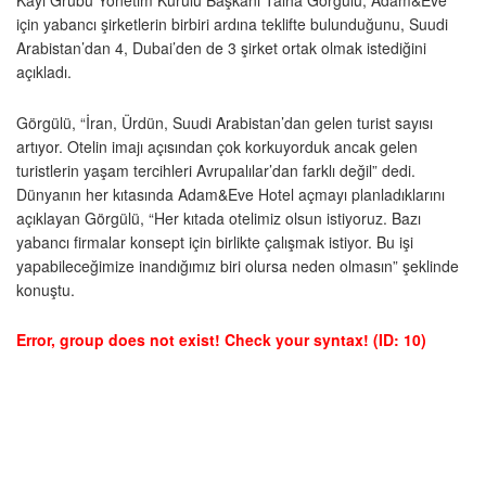
Kayı Grubu Yönetim Kurulu Başkanı Talha Görgülü, Adam&Eve
için yabancı şirketlerin birbiri ardına teklifte bulunduğunu, Suudi
Arabistan’dan 4, Dubai’den de 3 şirket ortak olmak istediğini
açıkladı.
Görgülü, “İran, Ürdün, Suudi Arabistan’dan gelen turist sayısı
artıyor. Otelin imajı açısından çok korkuyorduk ancak gelen
turistlerin yaşam tercihleri Avrupalılar’dan farklı değil” dedi.
Dünyanın her kıtasında Adam&Eve Hotel açmayı planladıklarını
açıklayan Görgülü, “Her kıtada otelimiz olsun istiyoruz. Bazı
yabancı firmalar konsept için birlikte çalışmak istiyor. Bu işi
yapabileceğimize inandığımız biri olursa neden olmasın” şeklinde
konuştu.
Error, group does not exist! Check your syntax! (ID: 10)