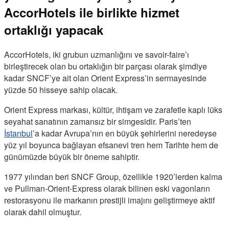
AccorHotels ile birlikte hizmet
ortaklığı yapacak
AccorHotels, iki grubun uzmanlığını ve savoir-faire’ı
birleştirecek olan bu ortaklığın bir parçası olarak şimdiye
kadar SNCF’ye ait olan Orient Express’in sermayesinde
yüzde 50 hisseye sahip olacak.
Orient Express markası, kültür, ihtişam ve zarafetle kaplı lüks
seyahat sanatının zamansız bir simgesidir. Paris’ten
İstanbul
’a kadar Avrupa’nın en büyük şehirlerini neredeyse
yüz yıl boyunca bağlayan efsanevi tren hem Tarihte hem de
günümüzde büyük bir öneme sahiptir.
1977 yılından beri SNCF Group, özellikle 1920’lerden kalma
ve Pullman-Orient-Express olarak bilinen eski vagonların
restorasyonu ile markanın prestijli imajını geliştirmeye aktif
olarak dahil olmuştur.