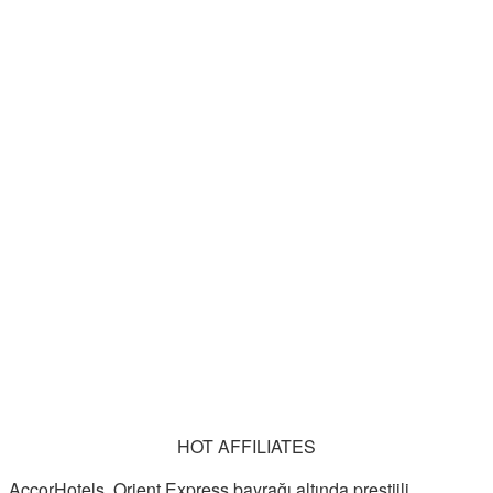
HOT AFFILIATES
AccorHotels, Orient Express bayrağı altında prestijli