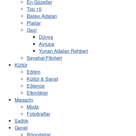
En Güzeller
Top 10
Balayı Adaları
Plajlar
Gezi
Dünya
Avrupa
Yunan Adaları Rehberi
Seyahat Fikirleri
Kültür
Eğitim
Kültür & Sanat
Eğlence
Etkinlikler
Magazin
Moda
Fotoğraflar
Sağlık
Genel
Röportajlar