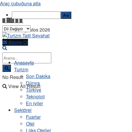
Araç çubuğuna atla
Ara
Cuma, 7 Ağustos 2026
Abone Ol
Anasayfa
Turizm
Son Dakika
No Result
Dünya
View All Result
Türkiye
Teknoloji
En iyiler
Sektörel
Fuarlar
Otel
Lüks Oteller