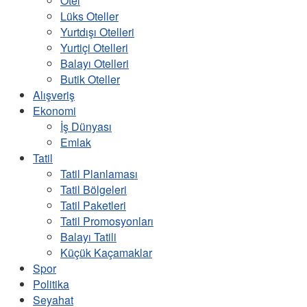
Otel
Lüks Oteller
Yurtdışı Otelleri
Yurtiçi Otelleri
Balayı Otelleri
Butik Oteller
Alışveriş
Ekonomi
İş Dünyası
Emlak
Tatil
Tatil Planlaması
Tatil Bölgeleri
Tatil Paketleri
Tatil Promosyonları
Balayı Tatili
Küçük Kaçamaklar
Spor
Politika
Seyahat