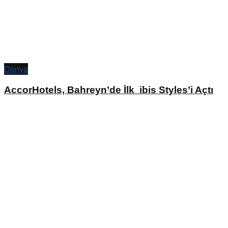
Dünya
AccorHotels, Bahreyn’de İlk ibis Styles’i Açtı