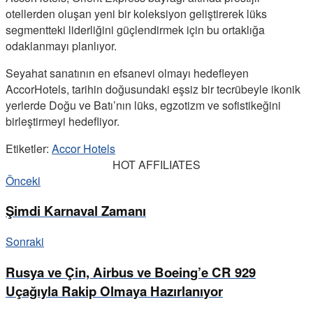
otellerden oluşan yeni bir koleksiyon geliştirerek lüks
segmentteki liderliğini güçlendirmek için bu ortaklığa
odaklanmayı planlıyor.
Seyahat sanatının en efsanevi olmayı hedefleyen
AccorHotels, tarihin doğusundaki eşsiz bir tecrübeyle ikonik
yerlerde Doğu ve Batı’nın lüks, egzotizm ve sofistikeğini
birleştirmeyi hedefliyor.
Etiketler:
Accor Hotels
HOT AFFILIATES
Önceki
Şimdi Karnaval Zamanı
Sonraki
Rusya ve Çin, Airbus ve Boeing’e CR 929
Uçağıyla Rakip Olmaya Hazırlanıyor