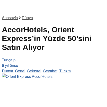
Anasayfa
Dünya
AccorHotels, Orient
Express’in Yüzde 50’sini
Satın Alıyor
Tunçalp
9 yıl önce
Dünya
,
Genel
,
Sektörel
,
Seyahat
,
Turizm