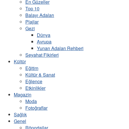
En Güzeller
Top 10
Balayı Adaları
Plajlar
Gezi
Dünya
Avrupa
Yunan Adaları Rehberi
Seyahat Fikirleri
Kültür
Eğitim
Kültür & Sanat
Eğlence
Etkinlikler
Magazin
Moda
Fotoğraflar
Sağlık
Genel
Röportajlar