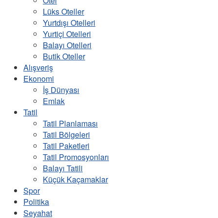
Otel
Lüks Oteller
Yurtdışı Otelleri
Yurtiçi Otelleri
Balayı Otelleri
Butik Oteller
Alışveriş
Ekonomi
İş Dünyası
Emlak
Tatil
Tatil Planlaması
Tatil Bölgeleri
Tatil Paketleri
Tatil Promosyonları
Balayı Tatili
Küçük Kaçamaklar
Spor
Politika
Seyahat