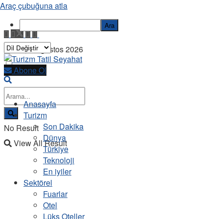
Araç çubuğuna atla
Ara
Cuma, 7 Ağustos 2026
Abone Ol
Anasayfa
Turizm
Son Dakika
No Result
Dünya
View All Result
Türkiye
Teknoloji
En iyiler
Sektörel
Fuarlar
Otel
Lüks Oteller